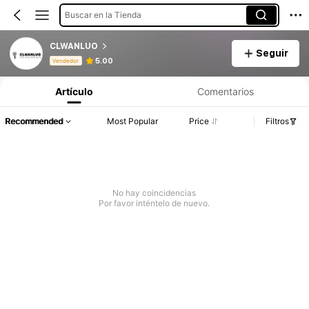
Buscar en la Tienda
CLWANLUO
Seguir
Información del producto: Divulgación de precios, detalles de ventas y existencias.
5.00
Vendedor
Artículo
Comentarios
Recommended
Most Popular
Price
Filtros
No hay coincidencias
Por favor inténtelo de nuevo.