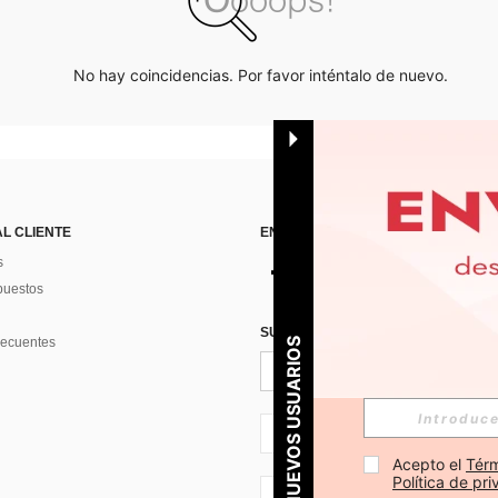
No hay coincidencias. Por favor inténtalo de nuevo.
AL CLIENTE
ENCUÉNTRANOS EN
s
puestos
SUSCRÍBETE PARA RECIBIR OFERTA
recuentes
PARA NUEVOS USUARIOS
ES + 34
Acepto el 
Térm
Política de pr
ES + 34