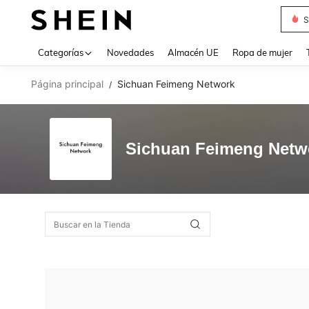
S
Use up 
Categorías
Novedades
Almacén UE
Ropa de mujer
Página principal
Sichuan Feimeng Network
/
Sichuan Feimeng Netw