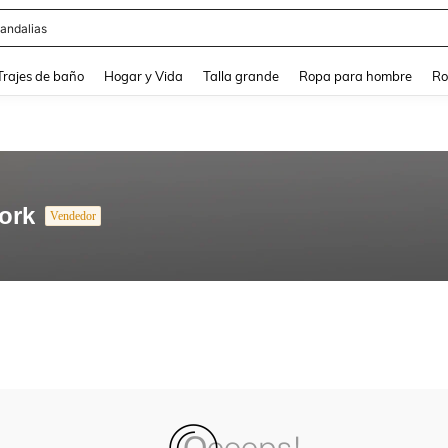
andalias
and down arrow keys to navigate search Búsqueda Reciente and Buscar y Encontr
Trajes de baño
Hogar y Vida
Talla grande
Ropa para hombre
Ro
ork
Vendedor