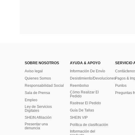
SOBRE NOSOTROS
AYUDA & APOYO
SERVICIO 
Aviso legal
Información De Envío
Contácteno
Quienes Somos
Desistimiento/Devoluciones
Pagos & Im
Responsabilidad Social
Reembolso
Puntos
Cómo Realizar El
Sala de Prensa
Preguntas f
Pedido
Empleo
Rastrear El Pedido
Ley de Servicios
Guía De Tallas
Digitales
SHEIN Afiliación
SHEIN VIP
Presentar una
Política de clasificación
denuncia
​Información del