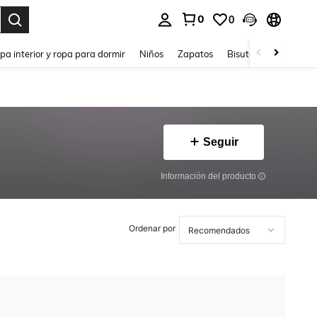
0
0
ar. Press Enter to select.
pa interior y ropa para dormir
Niños
Zapatos
Bisutería Y Accesorio
Seguir
Información del producto
Ordenar por