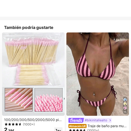
También podría gustarte
15
100/200/300/500/2000/5000 pie
#bikinitallealto
zas/20 piezas Palitos aplicadores d
(1000+)
Traje de baño para muje
Almacén UE
e esmalte de uñas de doble extrem
2
r; Moda; Traje de baño de dos pieza
(1000+)
,38€