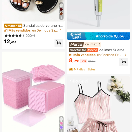
5
Sandalias de verano ne
Almacén UE
gras de doble correa para mujer, no
#1 Más vendidos
en De moda Sandalias planas de mujer
vedades, de moda, de tacón plano,
(1000+)
Ahorro de 0,65€
de punta abierta, perfectas para la
12
playa, el estilo urbano
,41€
celimax
celimax Sueros y
tratamiento facial
#1 Más vendidos
en Coreano Protección de la piel
8
,52€
-7%
9,17€
4-7 días hábiles
9