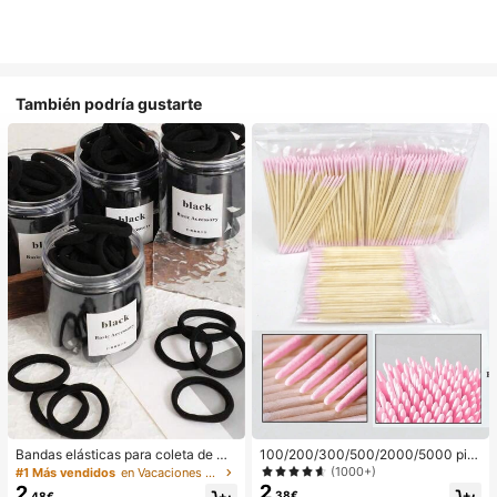
También podría gustarte
Bandas elásticas para coleta de mu
100/200/300/500/2000/5000 pie
jer, bandas para el cabello, accesori
zas/20 piezas Palitos aplicadores d
(1000+)
#1 Más vendidos
en Vacaciones Aparatos de baño
os para el cabello, bandas deportiv
e esmalte de uñas de doble extrem
2
2
,38€
,48€