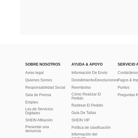
SOBRE NOSOTROS
AYUDA & APOYO
SERVICIO 
Aviso legal
Información De Envío
Contácteno
Quienes Somos
Desistimiento/Devoluciones
Pagos & Im
Responsabilidad Social
Reembolso
Puntos
Cómo Realizar El
Sala de Prensa
Preguntas f
Pedido
Empleo
Rastrear El Pedido
Ley de Servicios
Guía De Tallas
Digitales
SHEIN Afiliación
SHEIN VIP
Presentar una
Política de clasificación
denuncia
​Información del