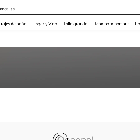
andalias
and down arrow keys to navigate search Búsqueda Reciente and Buscar y Encontr
Trajes de baño
Hogar y Vida
Talla grande
Ropa para hombre
Ro