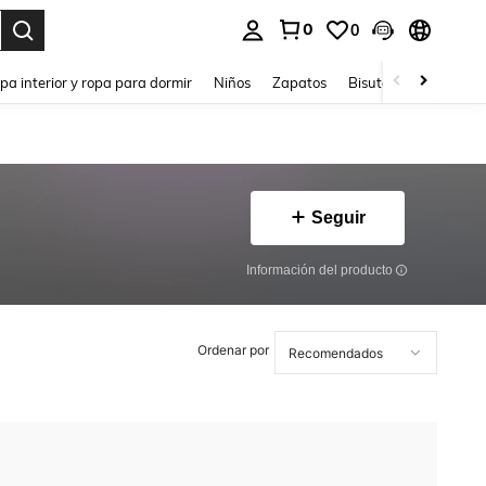
0
0
ar. Press Enter to select.
pa interior y ropa para dormir
Niños
Zapatos
Bisutería Y Accesorio
Seguir
Información del producto
Ordenar por