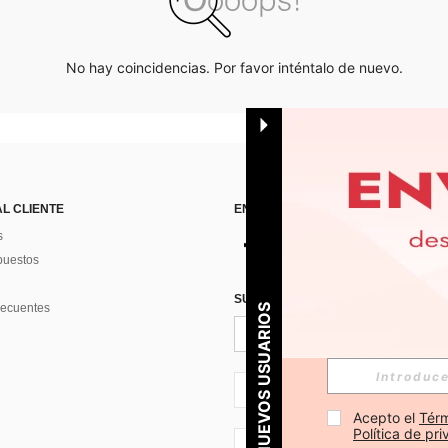
No hay coincidencias. Por favor inténtalo de nuevo.
AL CLIENTE
ENCUÉNTRANOS EN
s
puestos
SUSCRÍBETE PARA RECIBIR OFERTA
recuentes
PARA NUEVOS USUARIOS
ES + 34
Acepto el 
Térm
Política de pr
ES + 34