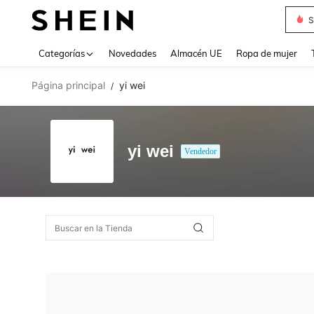
S
Use up 
Categorías
Novedades
Almacén UE
Ropa de mujer
Página principal
yi wei
/
yi wei
Vendedor