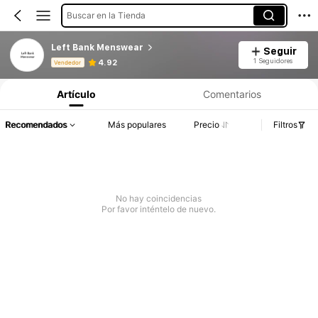
Buscar en la Tienda
Left Bank Menswear
Seguir
Información del producto: Divulgación de precios, detalles de ventas y existencias.
1 Seguidores
4.92
Vendedor
Artículo
Comentarios
Recomendados
Más populares
Precio
Filtros
No hay coincidencias
Por favor inténtelo de nuevo.