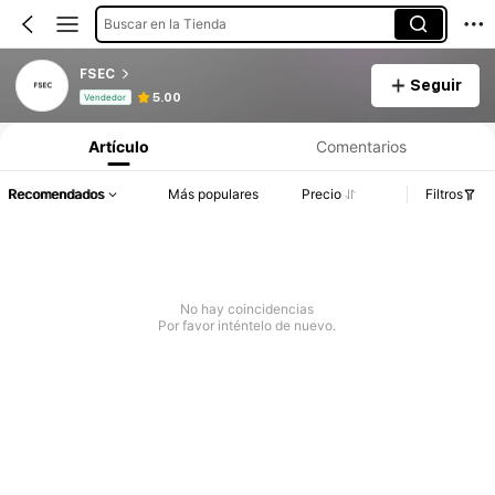
Buscar en la Tienda
FSEC
Seguir
Información del producto: Divulgación de precios, detalles de ventas y existencias.
5.00
Vendedor
Artículo
Comentarios
Recomendados
Más populares
Precio
Filtros
No hay coincidencias
Por favor inténtelo de nuevo.