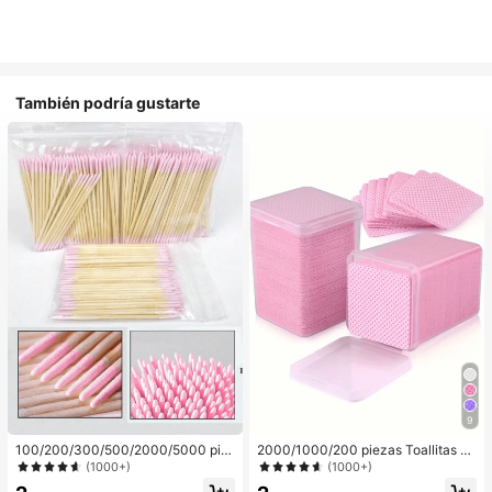
También podría gustarte
9
100/200/300/500/2000/5000 pie
2000/1000/200 piezas Toallitas de
zas/20 piezas Palitos aplicadores d
limpieza de uñas - Almohadillas pro
(1000+)
(1000+)
e esmalte de uñas de doble extrem
fesionales sin pelusa para quitar es