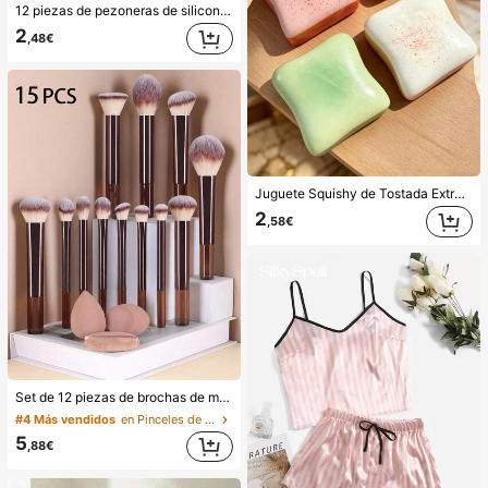
12 piezas de pezoneras de silicona reutilizables con efecto levantamiento de seno, cubrepezones invisibles para mujeres
2
,48€
Juguete Squishy de Tostada Extra Grande, Tostada de Mantequilla Super Suave Juguete Anti-Estrés para Apretar, Disponible en Rosa, Amarillo, Blanco y Verde, Juguete Squishy Anti-Estrés -- Perfecto para Regalos de Cumpleaños y Festivos, Pequeños Regalos Sorpresa Diarios, Kawaii, Elevador del Ánimo
2
,58€
Set de 12 piezas de brochas de maquillaje profesional, mangos ergonómicos y cerdas suaves, adecuado para rubor, polvo, corrector, sombra de ojos, base de maquillaje, portátil para viajes, regalo ideal para mujeres, estético
#4 Más vendidos
en Pinceles de maquillaje con bolsa Juegos De Pinc
5
,88€