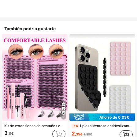
También podría gustarte
Ahorro de 0,03€
7
Kit de extensiones de pestañas con pegamento de doble punta/640 racimos de pestañas postizas de visón sintético DIY, rizo D, gruesas y esponjosas, longitudes mixtas de 8-16mm, iluminan los ojos para todo tipo de maquillaje. Elige pegamento, removedor, pinzas según sea necesario. Ligero, reutilizable y rentable, apto para principiantes en muchas ocasiones, estético
1 pieza Ventosa antideslizante de silicona para teléfono, 28 piezas Ventosas de silicona (almohadillas autoadhesivas), Antipega para teléfono, Almohadilla de succión para banco de energía de teléfono (Compatible con iPhone, teléfonos Android), Regalo de cumpleaños, Soporte para teléfono para familia/amigos, Soporte para teléfono, Accesorios para teléfono
-1%
3
2
,11€
,35€
2,38€