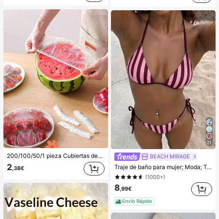
21
200/100/50/1 pieza Cubiertas desechables de película adherente para alimentos, cubiertas para cabezal de ducha, bolsas desechables multiusos, cubiertas desechables para zapatos, película adherente de cocina reforzada, cubiertas de preservación de alimentos para refrigerador doméstico, cubiertas elásticas, uso diario
BEACH MIRAGE
2
Traje de baño para mujer; Moda; Traje de baño de dos piezas morado; Playa de verano; Conjunto de bikini; Estampado aleatorio. Vacaciones
,38€
(1000+)
8
,99€
Envío Rápido