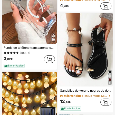
4
,31€
Funda de teléfono transparente con absorción magnética a prueba de golpes, compatible con iPhone 17 Pro Max/17 Pro/17 Air/17/16 Pro Max/16 Pro/16 Plus/16 E/16/15 Pro Max/15 Pro/15 Plus/15/14 Pro Max/14 Pro/14 Plus/14/13 Pro Max/13/13 Pro/13 Mini/12 Pro Max/12/12 Pro/12 Mini/11/11 Pro/11 Pro Max/Xs/X/Xr/Xs Max/7 Plus/8 Plus/7g/8g, esquinas a prueba de golpes, compatible con, regalo de primavera, cumpleaños, profesional, vuelta al colegio
(1000+)
3
,82€
Envío Rápido
5
Sandalias de verano negras de doble correa para mujer, novedades, de moda, de tacón plano, de punta abierta, perfectas para la playa, el estilo urbano
#1 Más vendidos
en De moda Sandalias planas de mujer
12
,41€
Envío Rápido