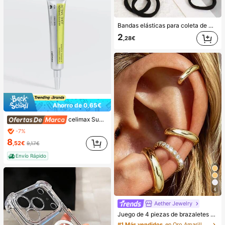
Bandas elásticas para coleta de mujer, bandas para el cabello, accesorios para el cabello, bandas deportivas para el cabello, accesorios de belleza para el cabello en casa, adecuadas para verano, vacaciones, viajes. (10/20/50/100/200)
2
,28€
Ahorro de 0,65€
celimax Sueros y tratamiento facial
-7%
8
,52€
9,17€
Envío Rápido
4
Aether Jewelry
Juego de 4 piezas de brazaletes de oreja minimalistas con circonita cúbica - Se pueden apilar, sin necesidad de perforación, adecuado para uso diario en la oficina (Juego de 4 piezas, no 4 pares), regalo para ella
#1 Más vendidos
en Oro Amarillo Pendientes De Mujer