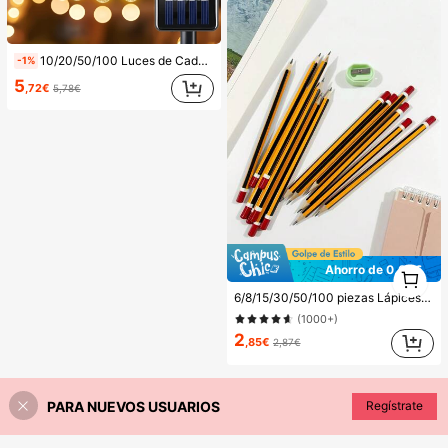
10/20/50/100 Luces de Cadena de Bola de Cristal Alimentadas por Energía Solar LED, Longitud 9.8/16.4/22.9/39.3ft, Impermeables, 8 Modos de Iluminación, Blanco Cálido/Blanco/Púrpura/Azul/Multicolor, Luces de Hada para Jardín, Patio, Balcón, Boda, Fiesta, Navidad, Halloween, Camping, Decoración Festiva, Estética
-1%
5
,72€
5,78€
1
Ahorro de 0,02€
1
6/8/15/30/50/100 piezas Lápices HB, Barril de Madera de Álamo Rayado Amarillo, Punta Media de 0.7mm, Dureza HB - Ideal para Estudiantes y Uso de Oficina, Regreso a la Escuela
(1000+)
2
,85€
2,87€
PARA NUEVOS USUARIOS
Regístrate