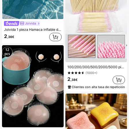
Joivida
Joivida 1 pieza Hamaca inflable de piscina con malla - Tumbona de adulto a rayas, apta para vacaciones, fiestas y relajación, disponible en rosa, amarillo, blanco, verde, azul y otros colores, hamaca de exterior, esencial para la playa y la piscina, excelente para fotografía
2
,36€
100/200/300/500/2000/5000 piezas/20 piezas Palitos aplicadores de esmalte de uñas de doble extremo, herramientas aplicadoras de maquillaje de cejas de doble extremo pequeñas, aproximadamente 100 piezas/paquete (opciones de empaque 1/2/3/5 paquetes), multifuncionales
(1000+)
2
,38€
Clientes con alta tasa de repetición