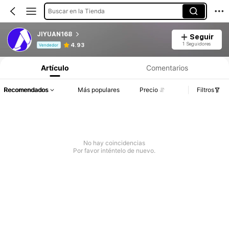
Buscar en la Tienda
JIYUAN168
Seguir
Información del producto: Divulgación de precios, detalles de ventas y existencias.
1 Seguidores
4.93
Vendedor
Artículo
Comentarios
Recomendados
Más populares
Precio
Filtros
No hay coincidencias
Por favor inténtelo de nuevo.