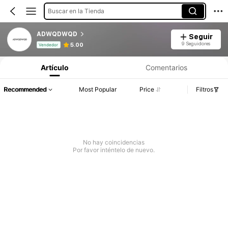
Buscar en la Tienda
ADWQDWQD
Seguir
Información del producto: Divulgación de precios, detalles de ventas y existencias.
9 Seguidores
5.00
Vendedor
Artículo
Comentarios
Recommended
Most Popular
Price
Filtros
No hay coincidencias
Por favor inténtelo de nuevo.