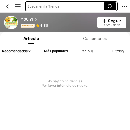
Buscar en la Tienda
YOU YI
Seguir
Información del producto: Divulgación de precios, detalles de ventas y existencias.
6 Seguidores
4.88
Vendedor
Artículo
Comentarios
Recomendados
Más populares
Precio
Filtros
No hay coincidencias
Por favor inténtelo de nuevo.