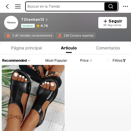
Buscar en la Tienda
TZhaohan13
Seguir
96 Seguidores
4.76
Vendedor
Información del producto: Divulgación de precios, detalles de ventas y existencias.
2.4K Vendido recientemente
236 Compra repetida
Página principal
Artículo
Comentarios
Recommended
Most Popular
Price
Filtros