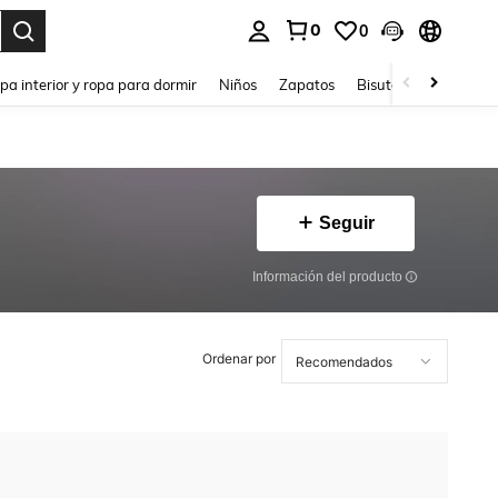
0
0
ar. Press Enter to select.
pa interior y ropa para dormir
Niños
Zapatos
Bisutería Y Accesorio
Seguir
Información del producto
Ordenar por