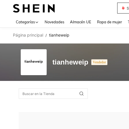
S
Use up 
Categorías
Novedades
Almacén UE
Ropa de mujer
Página principal
tianheweip
/
tianheweip
Vendedor