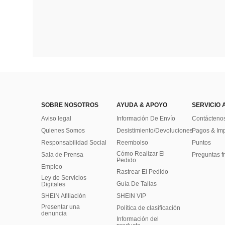
SOBRE NOSOTROS
AYUDA & APOYO
SERVICIO 
Aviso legal
Información De Envío
Contácteno
Quienes Somos
Desistimiento/Devoluciones
Pagos & Im
Responsabilidad Social
Reembolso
Puntos
Cómo Realizar El
Sala de Prensa
Preguntas f
Pedido
Empleo
Rastrear El Pedido
Ley de Servicios
Guía De Tallas
Digitales
SHEIN Afiliación
SHEIN VIP
Presentar una
Política de clasificación
denuncia
​Información del