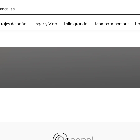
andalias
and down arrow keys to navigate search Búsqueda Reciente and Buscar y Encontr
Trajes de baño
Hogar y Vida
Talla grande
Ropa para hombre
Ro