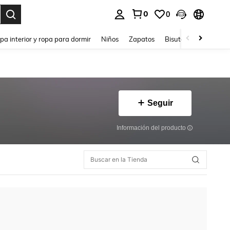
0
0
ar. Press Enter to select.
pa interior y ropa para dormir
Niños
Zapatos
Bisutería Y Accesorio
Seguir
Información del producto