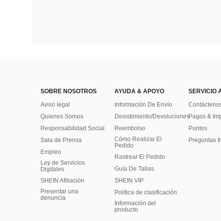
SOBRE NOSOTROS
AYUDA & APOYO
SERVICIO 
Aviso legal
Información De Envío
Contácteno
Quienes Somos
Desistimiento/Devoluciones
Pagos & Im
Responsabilidad Social
Reembolso
Puntos
Cómo Realizar El
Sala de Prensa
Preguntas f
Pedido
Empleo
Rastrear El Pedido
Ley de Servicios
Guía De Tallas
Digitales
SHEIN Afiliación
SHEIN VIP
Presentar una
Política de clasificación
denuncia
​Información del
producto