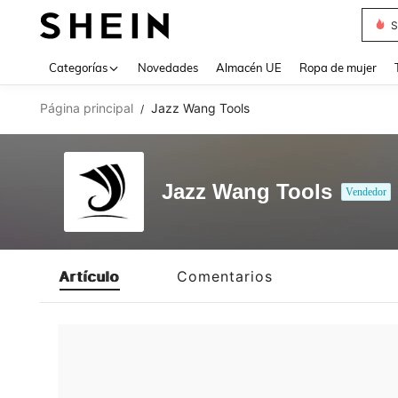
S
Use up 
Categorías
Novedades
Almacén UE
Ropa de mujer
Página principal
Jazz Wang Tools
/
Jazz Wang Tools
Vendedor
Artículo
Comentarios