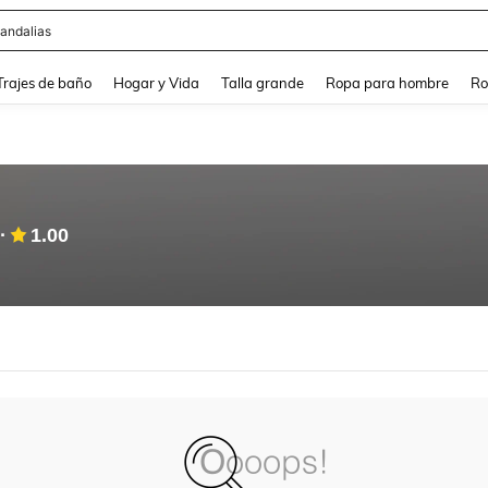
andalias
and down arrow keys to navigate search Búsqueda Reciente and Buscar y Encontr
Trajes de baño
Hogar y Vida
Talla grande
Ropa para hombre
Ro
1.00