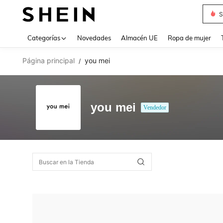
S
Use up 
Categorías
Novedades
Almacén UE
Ropa de mujer
Página principal
you mei
/
you mei
Vendedor