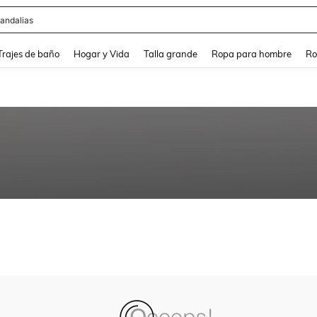
andalias
and down arrow keys to navigate search Búsqueda Reciente and Buscar y Encontr
Trajes de baño
Hogar y Vida
Talla grande
Ropa para hombre
Ro