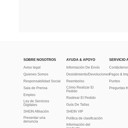
SOBRE NOSOTROS
AYUDA & APOYO
SERVICIO 
Aviso legal
Información De Envío
Contácteno
Quienes Somos
Desistimiento/Devoluciones
Pagos & Im
Responsabilidad Social
Reembolso
Puntos
Cómo Realizar El
Sala de Prensa
Preguntas f
Pedido
Empleo
Rastrear El Pedido
Ley de Servicios
Guía De Tallas
Digitales
SHEIN Afiliación
SHEIN VIP
Presentar una
Política de clasificación
denuncia
​Información del