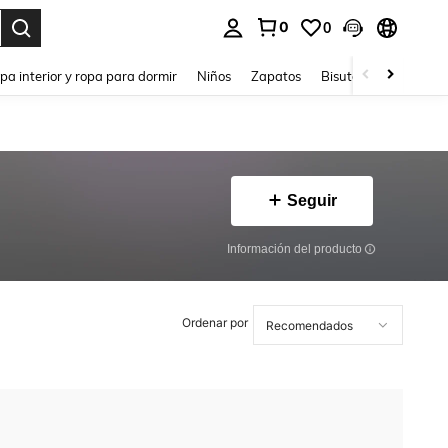
0
0
ar. Press Enter to select.
pa interior y ropa para dormir
Niños
Zapatos
Bisutería Y Accesorio
Seguir
Información del producto
Ordenar por