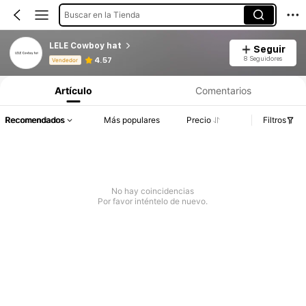
Buscar en la Tienda
LELE Cowboy hat
Seguir
Información del producto: Divulgación de precios, detalles de ventas y existencias.
8 Seguidores
4.57
Vendedor
Artículo
Comentarios
Recomendados
Más populares
Precio
Filtros
No hay coincidencias
Por favor inténtelo de nuevo.