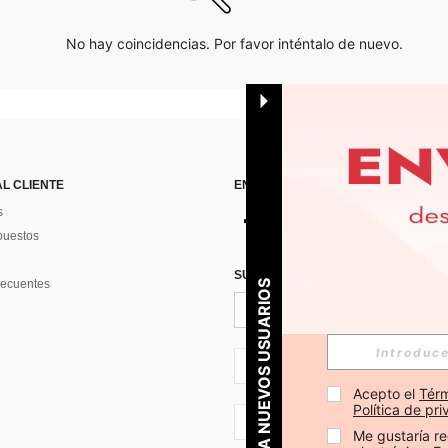
No hay coincidencias. Por favor inténtalo de nuevo.
AL CLIENTE
ENCUÉNTRANOS EN
s
puestos
SUSCRÍBETE PARA RECIBIR OFERTA
recuentes
PARA NUEVOS USUARIOS
ES + 34
Acepto el 
Térm
Política de pr
ES + 34
Me gustaría re