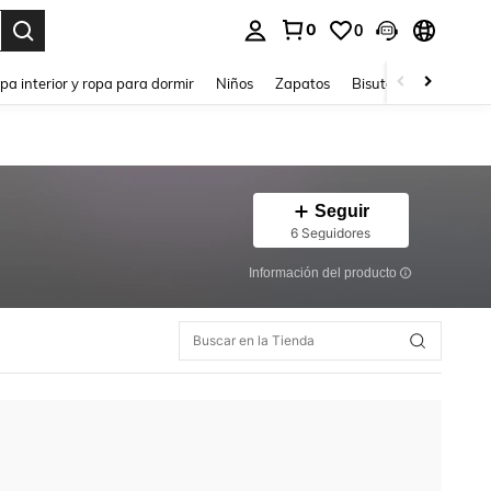
0
0
ar. Press Enter to select.
pa interior y ropa para dormir
Niños
Zapatos
Bisutería Y Accesorio
Seguir
6 Seguidores
Información del producto