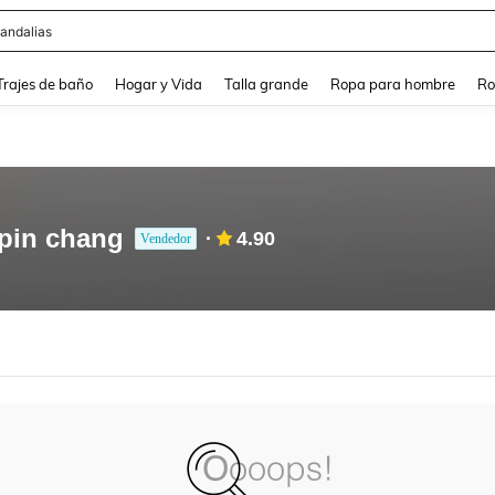
andalias
and down arrow keys to navigate search Búsqueda Reciente and Buscar y Encontr
Trajes de baño
Hogar y Vida
Talla grande
Ropa para hombre
Ro
 pin chang
4.90
Vendedor