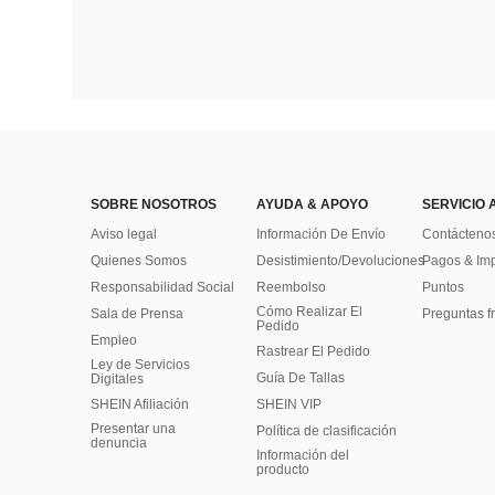
SOBRE NOSOTROS
AYUDA & APOYO
SERVICIO 
Aviso legal
Información De Envío
Contácteno
Quienes Somos
Desistimiento/Devoluciones
Pagos & Im
Responsabilidad Social
Reembolso
Puntos
Cómo Realizar El
Sala de Prensa
Preguntas f
Pedido
Empleo
Rastrear El Pedido
Ley de Servicios
Guía De Tallas
Digitales
SHEIN Afiliación
SHEIN VIP
Presentar una
Política de clasificación
denuncia
​Información del
producto