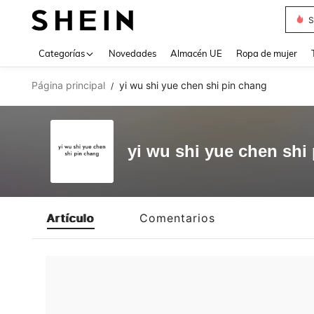
S
Use up 
Categorías
Novedades
Almacén UE
Ropa de mujer
Página principal
yi wu shi yue chen shi pin chang
/
yi wu shi yue chen shi
Artículo
Comentarios