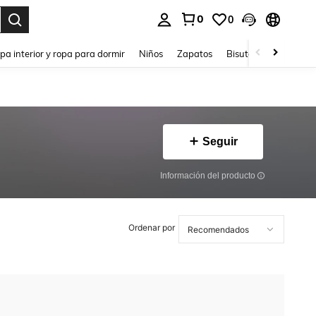
0
0
ar. Press Enter to select.
pa interior y ropa para dormir
Niños
Zapatos
Bisutería Y Accesorio
Seguir
Información del producto
Ordenar por