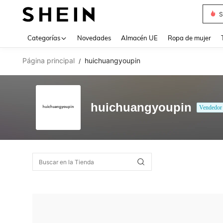
S
Use up 
Categorías
Novedades
Almacén UE
Ropa de mujer
Página principal
huichuangyoupin
/
huichuangyoupin
Vendedor