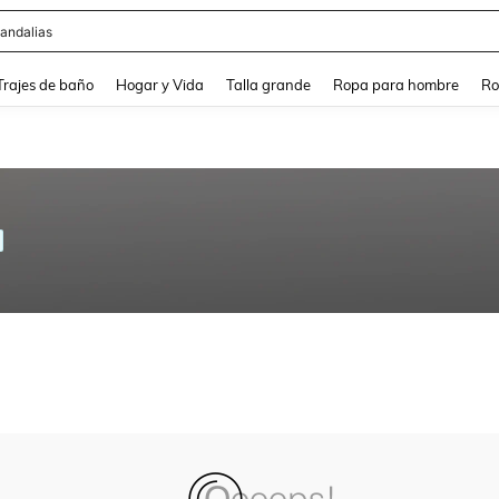
andalias
and down arrow keys to navigate search Búsqueda Reciente and Buscar y Encontr
Trajes de baño
Hogar y Vida
Talla grande
Ropa para hombre
Ro