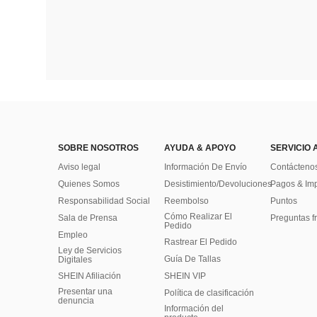
SOBRE NOSOTROS
AYUDA & APOYO
SERVICIO 
Aviso legal
Información De Envío
Contácteno
Quienes Somos
Desistimiento/Devoluciones
Pagos & Im
Responsabilidad Social
Reembolso
Puntos
Cómo Realizar El
Sala de Prensa
Preguntas f
Pedido
Empleo
Rastrear El Pedido
Ley de Servicios
Guía De Tallas
Digitales
SHEIN Afiliación
SHEIN VIP
Presentar una
Política de clasificación
denuncia
​Información del