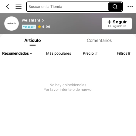
Buscar en la Tienda
weizhizhi
Seguir
Información del producto: Divulgación de precios, detalles de ventas y existencias.
18 Seguidores
4.96
Vendedor
Artículo
Comentarios
Recomendados
Más populares
Precio
Filtros
No hay coincidencias
Por favor inténtelo de nuevo.