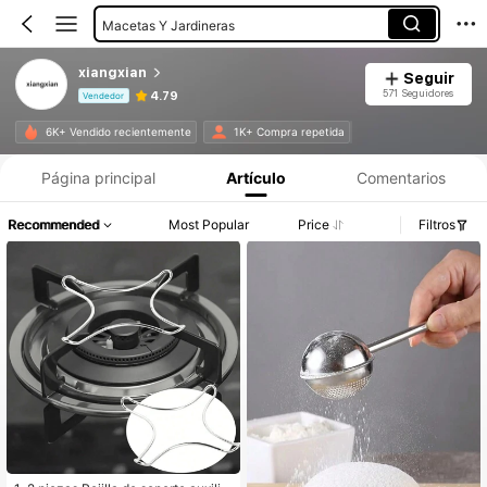
Macetas Y Jardineras
xiangxian
Seguir
571 Seguidores
4.79
Vendedor
Información del producto: Divulgación de precios, detalles de ventas y existencias.
6K+ Vendido recientemente
1K+ Compra repetida
Página principal
Artículo
Comentarios
Recommended
Most Popular
Price
Filtros