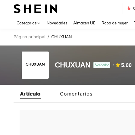
S
Use up 
Categorías
Novedades
Almacén UE
Ropa de mujer
Página principal
CHUXUAN
/
CHUXUAN
5.00
Vendedor
Artículo
Comentarios