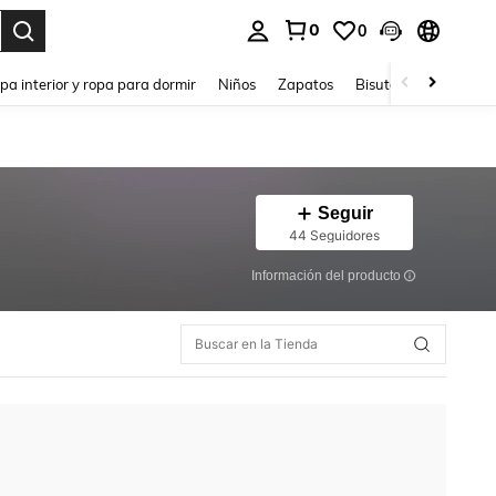
0
0
ar. Press Enter to select.
pa interior y ropa para dormir
Niños
Zapatos
Bisutería Y Accesorio
Seguir
44 Seguidores
Información del producto