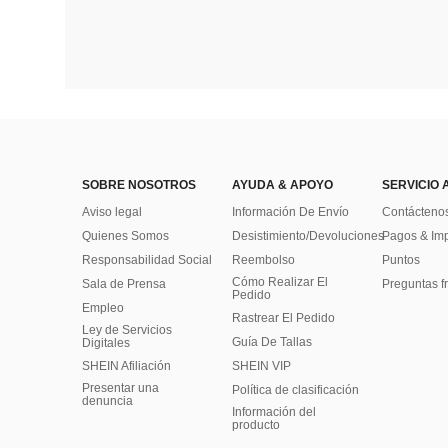
SOBRE NOSOTROS
AYUDA & APOYO
SERVICIO 
Aviso legal
Información De Envío
Contácteno
Quienes Somos
Desistimiento/Devoluciones
Pagos & Im
Responsabilidad Social
Reembolso
Puntos
Cómo Realizar El
Sala de Prensa
Preguntas f
Pedido
Empleo
Rastrear El Pedido
Ley de Servicios
Guía De Tallas
Digitales
SHEIN Afiliación
SHEIN VIP
Presentar una
Política de clasificación
denuncia
​Información del
producto