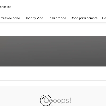
andalias
and down arrow keys to navigate search Búsqueda Reciente and Buscar y Encontr
Trajes de baño
Hogar y Vida
Talla grande
Ropa para hombre
Ro