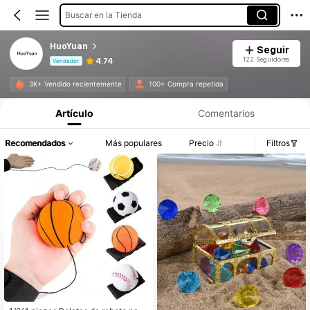
Buscar en la Tienda
HuoYuan
Seguir
122 Seguidores
4.74
Vendedor
Información del producto: Divulgación de precios, detalles de ventas y existencias.
3K+ Vendido recientemente
100+ Compra repetida
Artículo
Comentarios
Recomendados
Más populares
Precio
Filtros