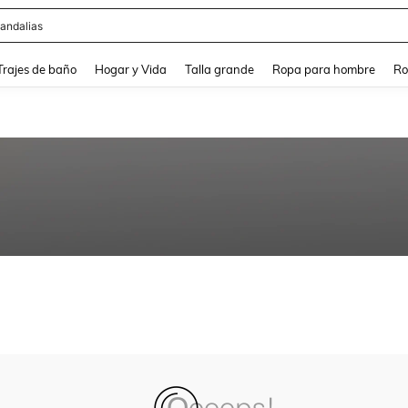
andalias
and down arrow keys to navigate search Búsqueda Reciente and Buscar y Encontr
Trajes de baño
Hogar y Vida
Talla grande
Ropa para hombre
Ro