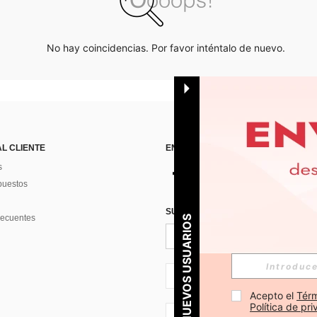
No hay coincidencias. Por favor inténtalo de nuevo.
AL CLIENTE
ENCUÉNTRANOS EN
s
puestos
SUSCRÍBETE PARA RECIBIR OFERTA
recuentes
PARA NUEVOS USUARIOS
ES + 34
Acepto el 
Térm
Política de pr
ES + 34