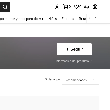
0
0
ar. Press Enter to select.
pa interior y ropa para dormir
Niños
Zapatos
Bisutería Y Accesorio
Seguir
Información del producto
Ordenar por