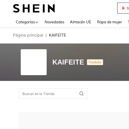
S
Use up 
Categorías
Novedades
Almacén UE
Ropa de mujer
Página principal
KAIFEITE
/
KAIFEITE
Vendedor