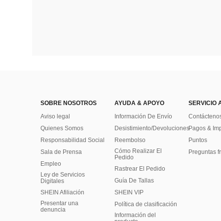
SOBRE NOSOTROS
AYUDA & APOYO
SERVICIO 
Aviso legal
Información De Envío
Contácteno
Quienes Somos
Desistimiento/Devoluciones
Pagos & Im
Responsabilidad Social
Reembolso
Puntos
Cómo Realizar El
Sala de Prensa
Preguntas f
Pedido
Empleo
Rastrear El Pedido
Ley de Servicios
Guía De Tallas
Digitales
SHEIN Afiliación
SHEIN VIP
Presentar una
Política de clasificación
denuncia
​Información del