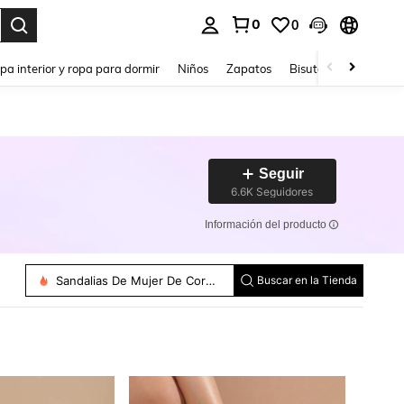
0
0
ar. Press Enter to select.
pa interior y ropa para dormir
Niños
Zapatos
Bisutería Y Accesorio
Seguir
6.6K Seguidores
Información del producto
Bailarinas De Mujer
Sandalias De Tacón Para Mujer
Sandalias Planas De Mujer
Sandalias De Mujer De Corte Ancho
Zapatos De Tacón De Mujer
Buscar en la Tienda