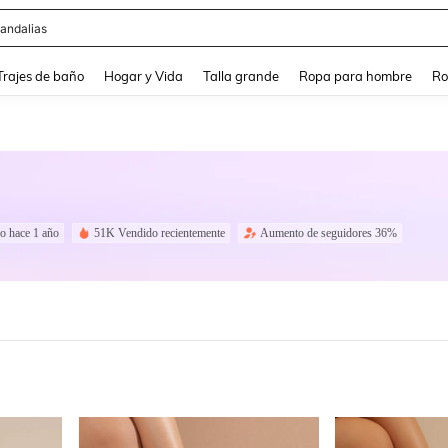
andalias
and down arrow keys to navigate search Búsqueda Reciente and Buscar y Encontr
Trajes de baño
Hogar y Vida
Talla grande
Ropa para hombre
Ro
do hace 1 año
51K Vendido recientemente
Aumento de seguidores 36%