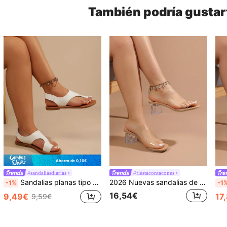
También podría gustar
Ahorro de 0,10€
#sandaliasdiarias
#fiestacontacones
Sandalias planas tipo tanga de unicolor minimalista para mujer con correa trasera ajustable de gancho y bucle, suela fina de cuero suave resistente al desgaste y antideslizante, estilo casual de vacaciones, adecuadas para la playa, el desplazamiento diario, las compras, sandalias versátiles de punta abierta para combinar con todo en el verano de 2026
2026 Nuevas sandalias de tacón alto de 5 cm con tacón de cristal, unicolor, brillo brillante, parte superior de TPU transparente, punta fina, beige, minimalistas y elegantes, sandalias de verano
-1%
-1
16,54€
9,49€
17
9,59€