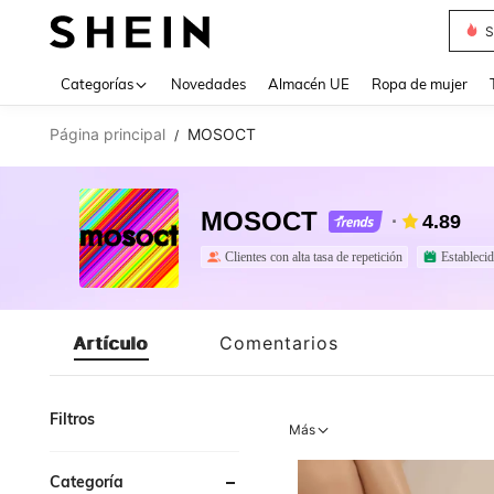
S
Use up 
Categorías
Novedades
Almacén UE
Ropa de mujer
Página principal
MOSOCT
/
MOSOCT
4.89
Clientes con alta tasa de repetición
Estableci
Artículo
Comentarios
Filtros
Más
Categoría