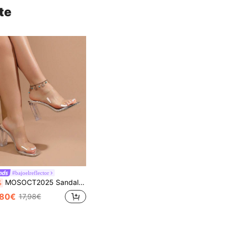
te
#bajoelreflector
MOSOCT2025 Sandalias de tacón alto con punta abierta, sandalias de gelatina, moda elegante, lujosa, sexy, minimalista para fiesta, formal, negocios y uso casual de primavera y verano
%
,80€
17,98€