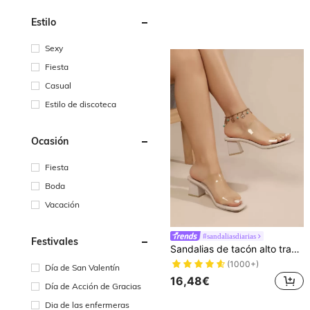
Estilo
Sexy
Fiesta
Casual
Estilo de discoteca
Ocasión
Fiesta
Boda
Vacación
#sandaliasdiarias
Festivales
Sandalias de tacón alto transparente beige de 5 cm con tacón de cristal, parte superior de TPU transparente brillante y brillante, estilo minimalista elegante de alta gama, sandalias de verano
(1000+)
Día de San Valentín
16,48€
Día de Acción de Gracias
Dia de las enfermeras