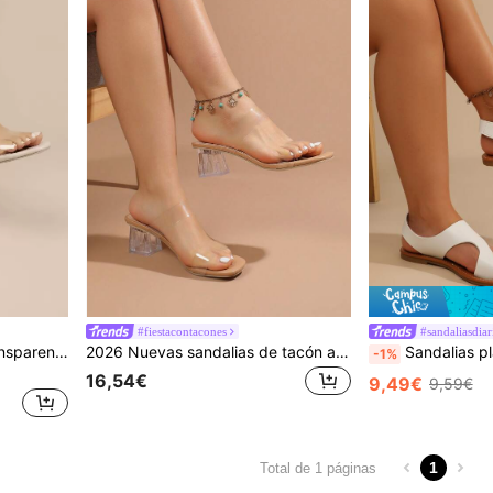
#fiestacontacones
#sandaliasdiar
Sandalias de tacón alto transparente beige de 5 cm con tacón de cristal, parte superior de TPU transparente brillante y brillante, estilo minimalista elegante de alta gama, sandalias de verano
2026 Nuevas sandalias de tacón alto de 5 cm con tacón de cristal, unicolor, brillo brillante, parte superior de TPU transparente, punta fina, beige, minimalistas y elegantes, sandalias de verano
Sandalias planas tipo tanga de unicolor minimalista para mujer con correa trasera ajustable de gancho y bucle, suela fina de cuero suave resisten
-1%
16,54€
9,49€
9,59€
1
Total de 1 páginas