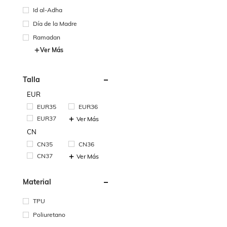
Id al-Adha
Día de la Madre
Ramadan
Ver Más
Talla
EUR
EUR35
EUR36
EUR37
Ver Más
CN
CN35
CN36
CN37
Ver Más
Material
TPU
Poliuretano