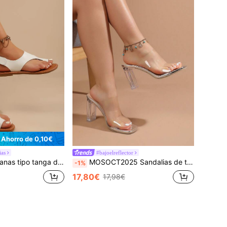
Ahorro de 0,10€
ias
#bajoelreflector
te al desgaste y antideslizante, estilo casual de vacaciones, adecuadas para la playa, el desplazamiento diario, las compras, sandalias versátiles de punta abierta para combinar con todo en el verano de 2026
MOSOCT2025 Sandalias de tacón alto con punta abierta, sandalias de gelatina, moda elegante, lujosa, sexy, minimalista para fiesta, formal, negocios y uso casual de primavera y verano
-1%
17,80€
17,98€