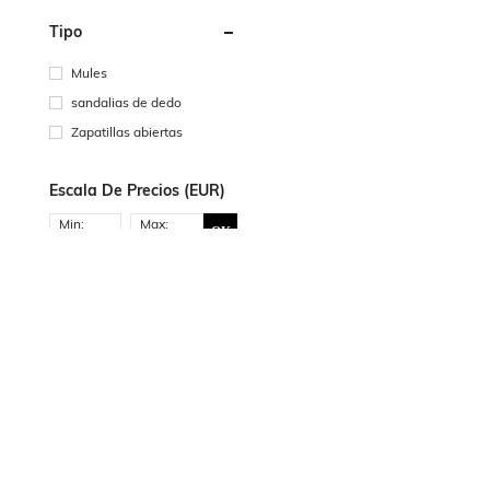
Tipo
Mules
sandalias de dedo
Zapatillas abiertas
Escala De Precios (EUR)
Min:
Max:
OK
SOBRE NOSOTROS
AYUDA & APOYO
SERVICIO 
Aviso legal
Información De Envío
Contácteno
Quienes Somos
Desistimiento/Devoluciones
Pagos & Im
Responsabilidad Social
Reembolso
Puntos
Cómo Realizar El
Sala de Prensa
Preguntas f
Pedido