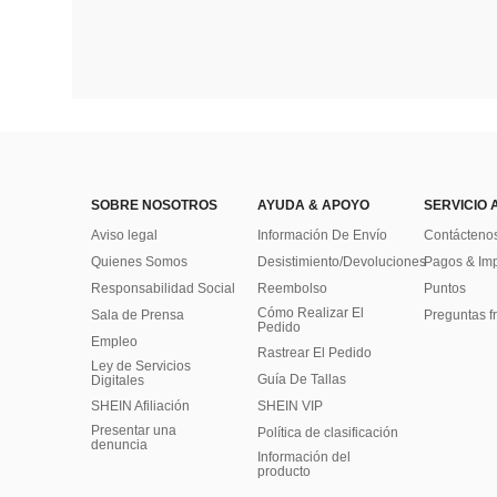
SOBRE NOSOTROS
AYUDA & APOYO
SERVICIO 
Aviso legal
Información De Envío
Contácteno
Quienes Somos
Desistimiento/Devoluciones
Pagos & Im
Responsabilidad Social
Reembolso
Puntos
Cómo Realizar El
Sala de Prensa
Preguntas f
Pedido
Empleo
Rastrear El Pedido
Ley de Servicios
Guía De Tallas
Digitales
SHEIN Afiliación
SHEIN VIP
Presentar una
Política de clasificación
denuncia
​Información del
producto