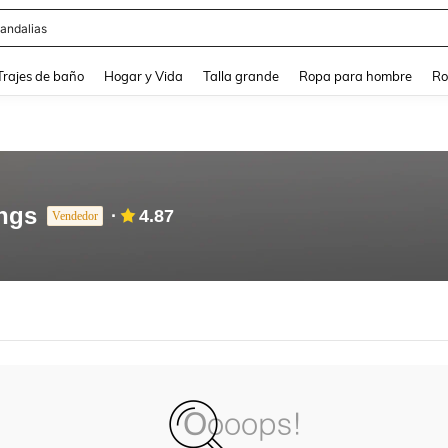
andalias
and down arrow keys to navigate search Búsqueda Reciente and Buscar y Encontr
Trajes de baño
Hogar y Vida
Talla grande
Ropa para hombre
Ro
ngs
4.87
Vendedor