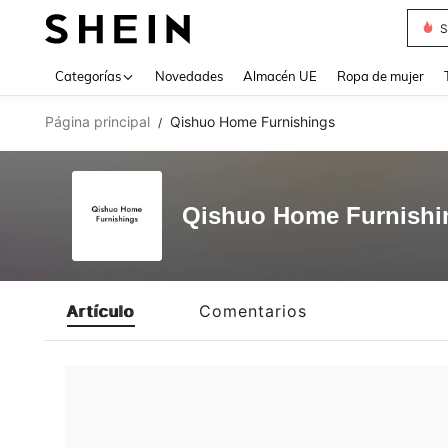
S
Use up 
Categorías
Novedades
Almacén UE
Ropa de mujer
Página principal
Qishuo Home Furnishings
/
Qishuo Home Furnishi
Artículo
Comentarios