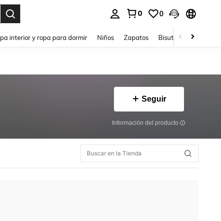
0
0
ar. Press Enter to select.
pa interior y ropa para dormir
Niños
Zapatos
Bisutería Y Accesorio
Seguir
Información del producto