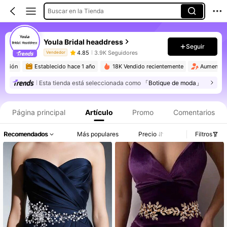
Buscar en la Tienda
Youla Bridal headdress
Seguir
4.85
3.9K Seguidores
Vendedor
tición
Establecido hace 1 año
18K Vendido recientemente
Aumento de
Esta tienda está seleccionada como
「Botique de moda」
Información del producto: Divulgación de precios, detalles de ventas y existencias.
Página principal
Artículo
Promo
Comentarios
Recomendados
Más populares
Precio
Filtros