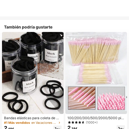
También podría gustarte
Bandas elásticas para coleta de mu
100/200/300/500/2000/5000 pie
jer, bandas para el cabello, accesori
zas/20 piezas Palitos aplicadores d
(1000+)
#1 Más vendidos
en Vacaciones Aparatos de baño
os para el cabello, bandas deportiv
e esmalte de uñas de doble extrem
2
2
,38€
,48€