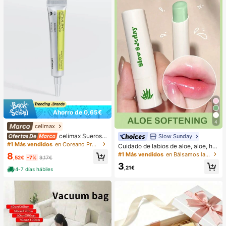
Ahorro de 0,65€
4
celimax
celimax Sueros y
Slow Sunday
tratamiento facial
#1 Más vendidos
en Coreano Protección de la piel
Cuidado de labios de aloe, aloe, hid
ratante e hidratante, cuidado diario
#1 Más vendidos
en Bálsamos labiales Cuidado de los labios
8
,52€
-7%
9,17€
de labios, máscara para dormir de l
3
abios, favor de frutas, buena opción
,21€
4-7 días hábiles
para vacaciones, playa, artículos e
senciales de viaje, adecuado para
el cuidado de labios de verano