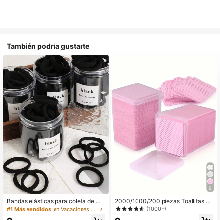
También podría gustarte
9
Bandas elásticas para coleta de mu
2000/1000/200 piezas Toallitas de
jer, bandas para el cabello, accesori
limpieza de uñas - Almohadillas pro
(1000+)
#1 Más vendidos
en Vacaciones Aparatos de baño
os para el cabello, bandas deportiv
fesionales sin pelusa para quitar es