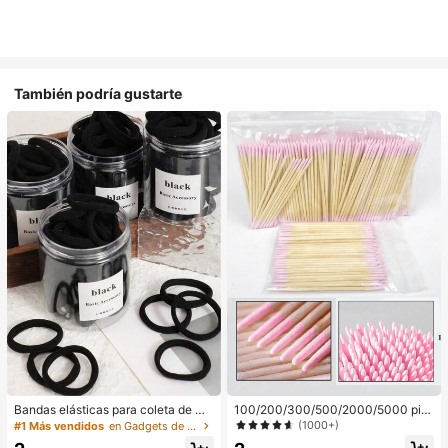
También podría gustarte
Bandas elásticas para coleta de mu
100/200/300/500/2000/5000 pie
jer, bandas para el cabello, accesori
zas/20 piezas Palitos aplicadores d
(1000+)
#1 Más vendidos
en Gadgets de baño favoritos de los clientes Apara
os para el cabello, bandas deportiv
e esmalte de uñas de doble extrem