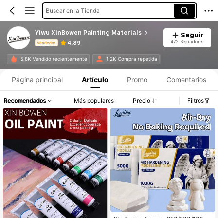
Buscar en la Tienda
Yiwu XinBowen Painting Materials
Seguir
472 Seguidores
4.89
Vendedor
Información del producto: Divulgación de precios, detalles de ventas y existencias.
5.8K Vendido recientemente
1.2K Compra repetida
Página principal
Artículo
Promo
Comentarios
Recomendados
Más populares
Precio
Filtros