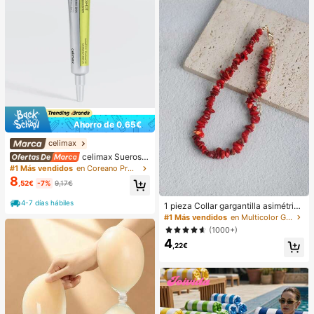
Ahorro de 0,65€
celimax
celimax Sueros y
tratamiento facial
#1 Más vendidos
en Coreano Protección de la piel
8
,52€
-7%
9,17€
4-7 días hábiles
1 pieza Collar gargantilla asimétrico
ajustable de estilo bohemio en colo
#1 Más vendidos
en Multicolor Gargantillas para mujer
r rojo natural, joyería de uso diario Y
(1000+)
2K, regalo para el Día de la Madre
4
,22€