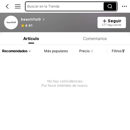
Buscar en la Tienda
beautiful0
Seguir
Información del producto: Divulgación de precios, detalles de ventas y existencias.
277 Seguidores
4.91
Artículo
Comentarios
Recomendados
Más populares
Precio
Filtros
No hay coincidencias
Por favor inténtelo de nuevo.