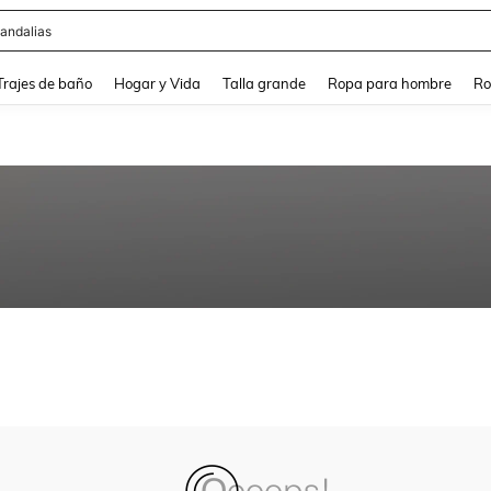
andalias
and down arrow keys to navigate search Búsqueda Reciente and Buscar y Encontr
Trajes de baño
Hogar y Vida
Talla grande
Ropa para hombre
Ro