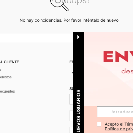
No hay coincidencias. Por favor inténtalo de nuevo.
AL CLIENTE
ENCUÉNTRANOS EN
s
puestos
SUSCRÍBETE PARA RECIBIR OFERTA
recuentes
PARA NUEVOS USUARIOS
ES + 34
Acepto el 
Térm
Política de pr
ES + 34