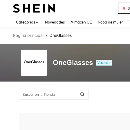
S
Use up 
Categorías
Novedades
Almacén UE
Ropa de mujer
Página principal
OneGlasses
/
OneGlasses
Vendedor