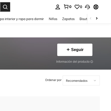
0
0
ar. Press Enter to select.
pa interior y ropa para dormir
Niños
Zapatos
Bisutería Y Accesorio
Seguir
Información del producto
Ordenar por