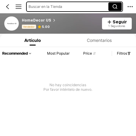
Buscar en la Tienda
HomeDecor US
Seguir
Información del producto: Divulgación de precios, detalles de ventas y existencias.
1 Seguidores
5.00
Vendedor
Artículo
Comentarios
Recommended
Most Popular
Price
Filtros
No hay coincidencias
Por favor inténtelo de nuevo.