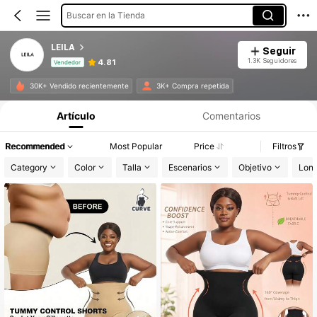
Buscar en la Tienda
LEILA
Seguir
1.3K Seguidores
4.81
Vendedor
Información del producto: Divulgación de precios, detalles de ventas y existencias.
30K+ Vendido recientemente
3K+ Compra repetida
Artículo
Comentarios
Recommended
Most Popular
Price
Filtros
Category
Color
Talla
Escenarios
Objetivo
Long