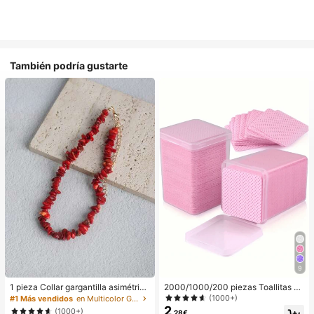
También podría gustarte
9
1 pieza Collar gargantilla asimétrico
2000/1000/200 piezas Toallitas de
ajustable de estilo bohemio en colo
limpieza de uñas - Almohadillas pro
(1000+)
#1 Más vendidos
en Multicolor Gargantillas para mujer
r rojo natural, joyería de uso diario Y
fesionales sin pelusa para quitar es
2
(1000+)
,28€