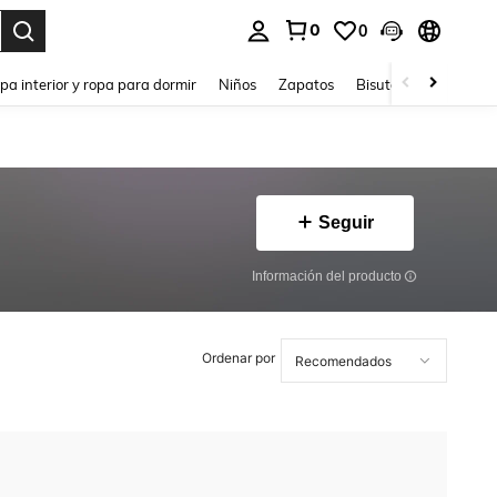
0
0
ar. Press Enter to select.
pa interior y ropa para dormir
Niños
Zapatos
Bisutería Y Accesorio
Seguir
Información del producto
Ordenar por