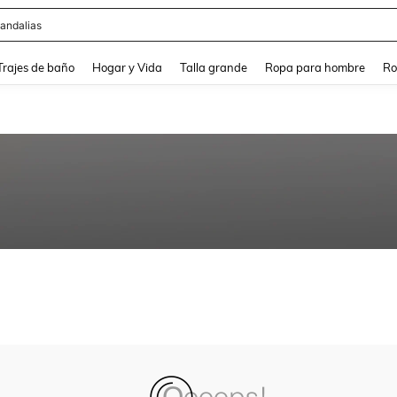
andalias
and down arrow keys to navigate search Búsqueda Reciente and Buscar y Encontr
Trajes de baño
Hogar y Vida
Talla grande
Ropa para hombre
Ro