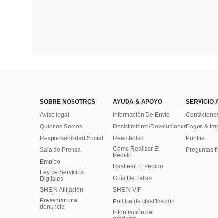
SOBRE NOSOTROS
AYUDA & APOYO
SERVICIO 
Aviso legal
Información De Envío
Contácteno
Quienes Somos
Desistimiento/Devoluciones
Pagos & Im
Responsabilidad Social
Reembolso
Puntos
Cómo Realizar El
Sala de Prensa
Preguntas f
Pedido
Empleo
Rastrear El Pedido
Ley de Servicios
Guía De Tallas
Digitales
SHEIN Afiliación
SHEIN VIP
Presentar una
Política de clasificación
denuncia
​Información del