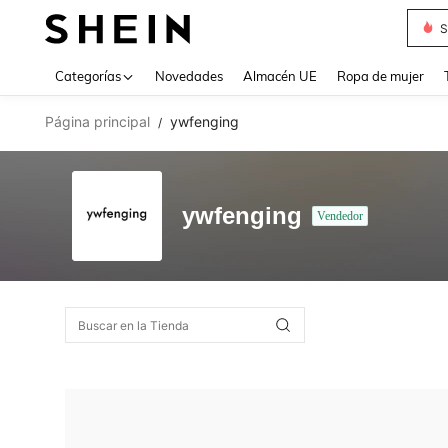
S
Use up 
Categorías
Novedades
Almacén UE
Ropa de mujer
Página principal
ywfenging
/
ywfenging
Vendedor