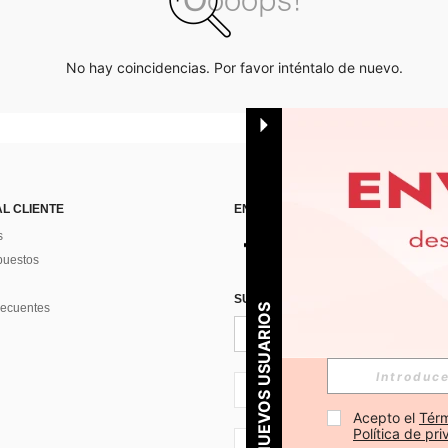
No hay coincidencias. Por favor inténtalo de nuevo.
AL CLIENTE
ENCUÉNTRANOS EN
s
puestos
SUSCRÍBETE PARA RECIBIR OFERTA
recuentes
PARA NUEVOS USUARIOS
ES + 34
Acepto el 
Térm
Política de pr
ES + 34