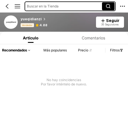
Buscar en la Tienda
yueqidianzi
Seguir
Información del producto: Divulgación de precios, detalles de ventas y existencias.
35 Seguidores
4.88
Vendedor
Artículo
Comentarios
Recomendados
Más populares
Precio
Filtros
No hay coincidencias
Por favor inténtelo de nuevo.