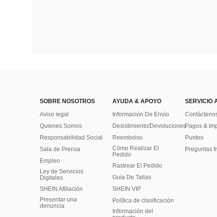
SOBRE NOSOTROS
AYUDA & APOYO
SERVICIO 
Aviso legal
Información De Envío
Contácteno
Quienes Somos
Desistimiento/Devoluciones
Pagos & Im
Responsabilidad Social
Reembolso
Puntos
Cómo Realizar El
Sala de Prensa
Preguntas f
Pedido
Empleo
Rastrear El Pedido
Ley de Servicios
Guía De Tallas
Digitales
SHEIN Afiliación
SHEIN VIP
Presentar una
Política de clasificación
denuncia
​Información del