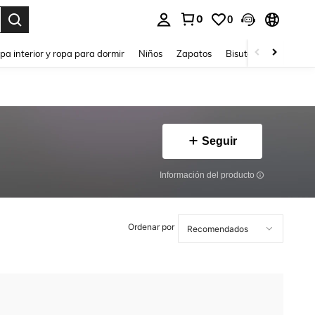
0
0
ar. Press Enter to select.
pa interior y ropa para dormir
Niños
Zapatos
Bisutería Y Accesorio
Seguir
Información del producto
Ordenar por