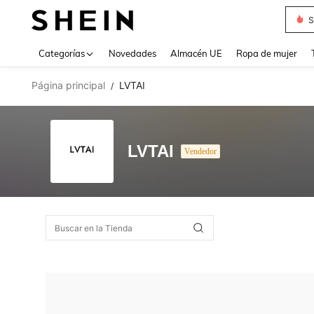
S
Use up 
Categorías
Novedades
Almacén UE
Ropa de mujer
Página principal
LVTAI
/
LVTAI
Vendedor