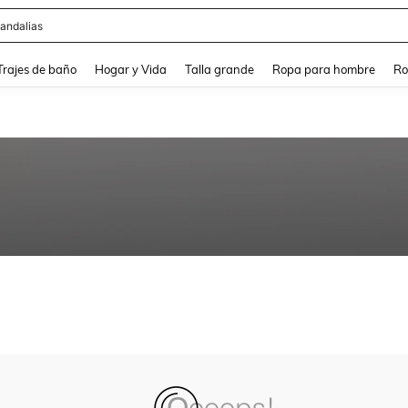
andalias
and down arrow keys to navigate search Búsqueda Reciente and Buscar y Encontr
Trajes de baño
Hogar y Vida
Talla grande
Ropa para hombre
Ro