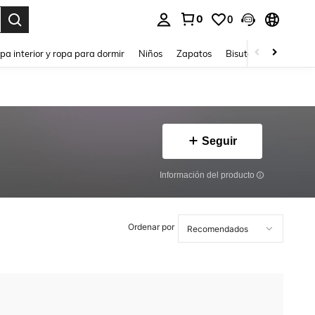
0
0
ar. Press Enter to select.
pa interior y ropa para dormir
Niños
Zapatos
Bisutería Y Accesorio
Seguir
Información del producto
Ordenar por