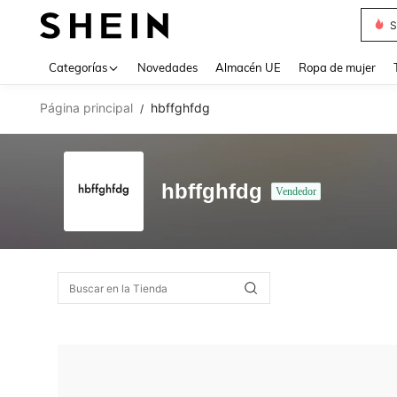
S
Use up 
Categorías
Novedades
Almacén UE
Ropa de mujer
Página principal
hbffghfdg
/
hbffghfdg
Vendedor