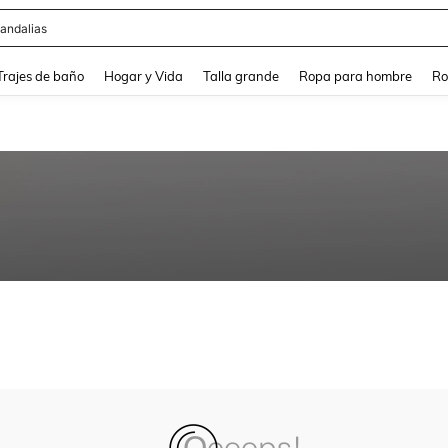
andalias
and down arrow keys to navigate search Búsqueda Reciente and Buscar y Encontr
Trajes de baño
Hogar y Vida
Talla grande
Ropa para hombre
Ro