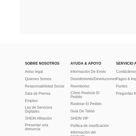
SOBRE NOSOTROS
AYUDA & APOYO
SERVICIO 
Aviso legal
Información De Envío
Contácteno
Quienes Somos
Desistimiento/Devoluciones
Pagos & Im
Responsabilidad Social
Reembolso
Puntos
Cómo Realizar El
Sala de Prensa
Preguntas f
Pedido
Empleo
Rastrear El Pedido
Ley de Servicios
Guía De Tallas
Digitales
SHEIN Afiliación
SHEIN VIP
Presentar una
Política de clasificación
denuncia
​Información del