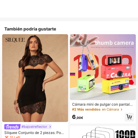
También podría gustarte
Cámara mini de pulgar con pantalla
giratoria, compatible con captura d
#2 Más vendidos
en Cámara
e fotos y carga al teléfono, accesori
6
o para mochila
,00€
#bajoelreflector
Silquee Conjunto de 2 piezas: Ponc
ho capa de encaje irregular y vestid
31 Left