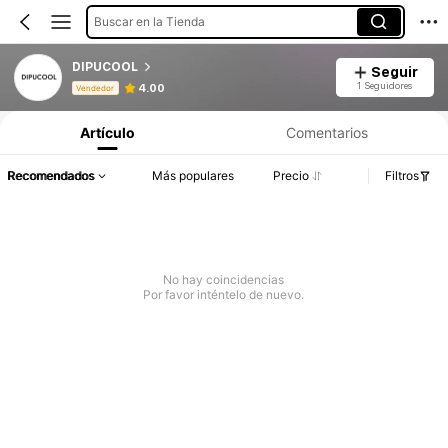
Buscar en la Tienda
DIPUCOOL
Seguir
Información del producto: Divulgación de precios, detalles de ventas y existencias.
1 Seguidores
4.00
Vendedor
Artículo
Comentarios
Recomendados
Más populares
Precio
Filtros
No hay coincidencias
Por favor inténtelo de nuevo.