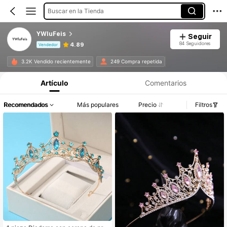
Buscar en la Tienda
YWluFeis
Seguir
84 Seguidores
4.89
Vendedor
Información del producto: Divulgación de precios, detalles de ventas y existencias.
3.2K Vendido recientemente
249 Compra repetida
Artículo
Comentarios
Recomendados
Más populares
Precio
Filtros