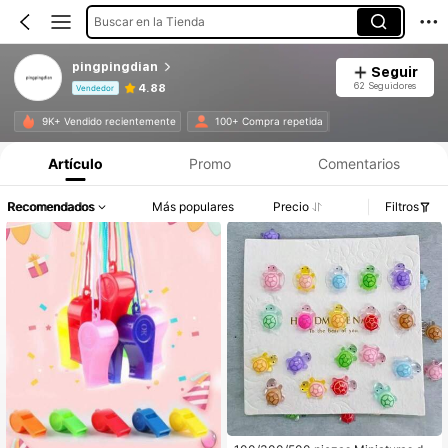
Buscar en la Tienda
pingpingdian
Seguir
62 Seguidores
4.88
Vendedor
Información del producto: Divulgación de precios, detalles de ventas y existencias.
9K+ Vendido recientemente
100+ Compra repetida
Artículo
Promo
Comentarios
Recomendados
Más populares
Precio
Filtros