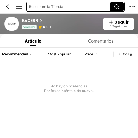
Buscar en la Tienda
BAOERR
Seguir
Información del producto: Divulgación de precios, detalles de ventas y existencias.
1 Seguidores
4.50
Vendedor
Artículo
Comentarios
Recommended
Most Popular
Price
Filtros
No hay coincidencias
Por favor inténtelo de nuevo.