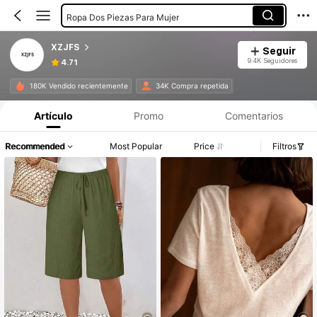
Ropa Dos Piezas Para Mujer
Pantalones Cortos De Mujer
XZJFS
Seguir
9.4K Seguidores
4.71
Información del producto: Divulgación de precios, detalles de ventas y existencias.
180K Vendido recientemente
34K Compra repetida
Artículo
Promo
Comentarios
Recommended
Most Popular
Price
Filtros