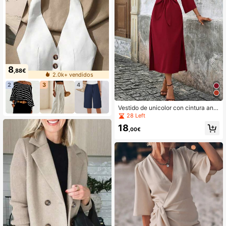
8
,88€
2.0k+ vendidos
2
3
4
Vestido de unicolor con cintura anu
dada, elegante y apropiado para ir a
28 Left
l trabajo, primavera
18
,00€