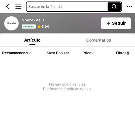
Buscar en la Tienda
SheroZee
Seguir
Información del producto: Divulgación de precios, detalles de ventas y existencias.
5.00
Vendedor
Artículo
Comentarios
Recommended
Most Popular
Price
Filtros
No hay coincidencias
Por favor inténtelo de nuevo.