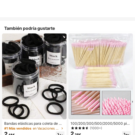
También podría gustarte
Bandas elásticas para coleta de mu
100/200/300/500/2000/5000 pie
jer, bandas para el cabello, accesori
zas/20 piezas Palitos aplicadores d
(1000+)
#1 Más vendidos
en Vacaciones Aparatos de baño
os para el cabello, bandas deportiv
e esmalte de uñas de doble extrem
2
2
,38€
,48€