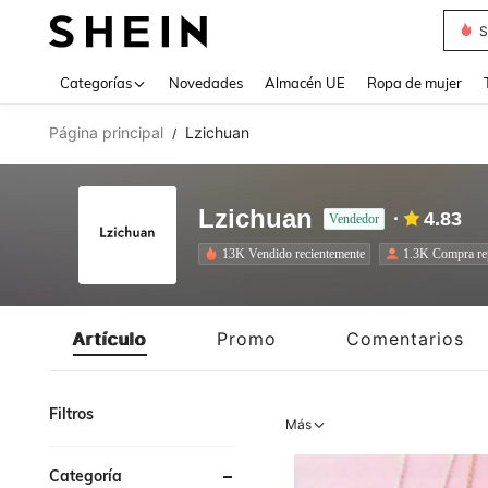
S
Use up 
Categorías
Novedades
Almacén UE
Ropa de mujer
Página principal
Lzichuan
/
Lzichuan
4.83
Vendedor
13K Vendido recientemente
1.3K Compra re
Artículo
Promo
Comentarios
Filtros
Más
Categoría