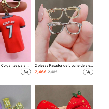
Llavero de Fútbol Colgantes para Mochila Deportiva Llaveros de Camisetas de Pareja Fútbol No.7 No.10 Llaveros para Coche Accesorios para Fans Regalo
2 piezas Pasador de broche de aleación en forma de gafas, color oro y plata, diseño personalizado creativo, pasador antideslizante para la cintura, mini recuerdo
2,46€
2,48€