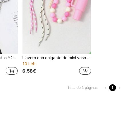
Llavero con dije de bolso estilo Y2K rosa con lazo, estrella, cereza, fresa, lindo para teléfono, cordón para llaves como regalo para niñas
Llavero con colgante de mini vaso de agua, decorativo para bolsos de mujer, mochilas, accesorio de regalo para vacaciones
10 Left
6,58€
1
Total de 1 páginas