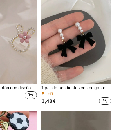
Pendientes tipo botón con diseño de conejo precioso: hechos de aleación bañada en oro, perlas falsas y flores. Hipoalergénicos, regalo ideal para fiestas, cumpleaños, graduaciones y aniversarios para chicas mayores de 15 años
1 par de pendientes con colgante de lazo de perlas falsas para niñas, adecuado para banquetes, fiestas y accesorios de eventos
5 Left
3,48€