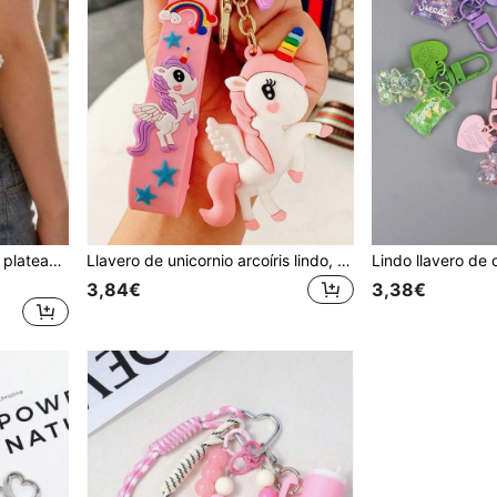
Llavero de corazón grande plateado con perla y lazo, diseño Y2K, accesorio de regalo de aniversario para bolso y llaves de niña
Llavero de unicornio arcoíris lindo, anillo de llaves de dibujos animados creativo, colgante de mochila, regalo para niñas
3,84€
3,38€