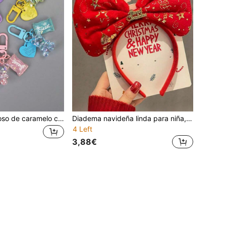
Lindo llavero de oso de caramelo con corazón brillante y dibujos animados - Accesorio creativo para bolso, coche, caja de auriculares, anillo de llaves para amigos y amantes
Diadema navideña linda para niña, pinza para el cabello con campana de Papá Noel, adorable accesorio para la cabeza de regalo festivo, accesorio para fiestas
4 Left
3,88€