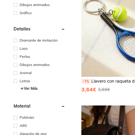
Dibujos animados
Gráfico
Detalles
Diamante de imitación
Lazo
Perlas
Dibujos animados
Animal
Llavero con raqueta de tenis en miniatura y colgante de pelota, accesorio para bolso, regalo para entusiastas del deporte, jugad
Letras
-1%
Ver Más
3,64€
3,68€
Material
Poliéster
ABS
Aleación de zinc