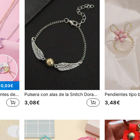
 0,03€
Set de 4 collares con colgantes de sol, luna, estrella y nube, mejor amigo, para adolescentes
Pulsera con alas de la Snitch Dorada - Joya apilable con dije de la lechuza Hedwig hecha a mano, regalo para fans, estilo Animales Fantásticos
3,08€
3,48€