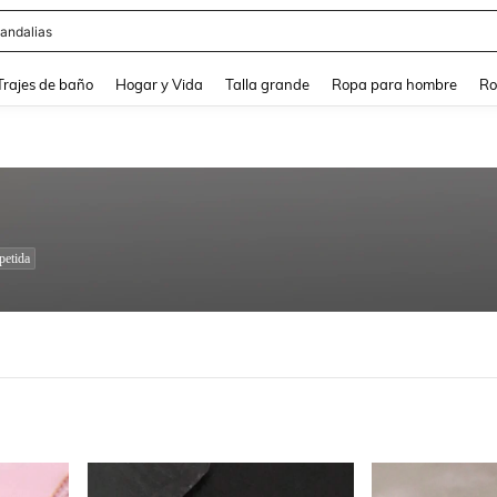
andalias
and down arrow keys to navigate search Búsqueda Reciente and Buscar y Encontr
Trajes de baño
Hogar y Vida
Talla grande
Ropa para hombre
Ro
petida