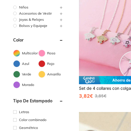
Niños
Accesorios de Vestir
Joyas & Relojes
Bolsos y Equipaje
Color
Multicolor
Rosa
Azul
Rojo
Verde
Amarillo
Ahorro de
Morado
3,82€
3,85€
Tipo De Estampado
Letras
Color combinado
Geométrico