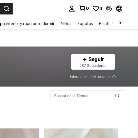
0
0
ar. Press Enter to select.
pa interior y ropa para dormir
Niños
Zapatos
Bisutería Y Accesorio
Seguir
287 Seguidores
Información del producto