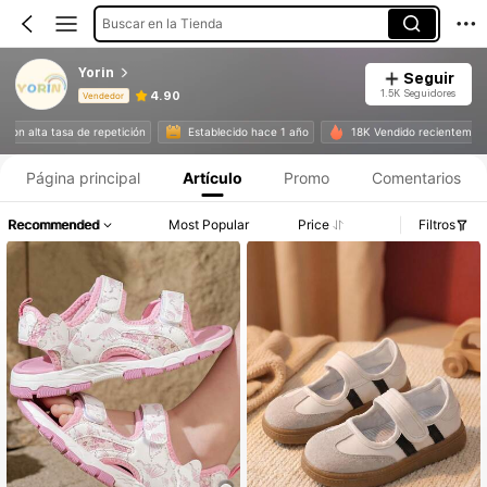
Buscar en la Tienda
Yorin
Seguir
1.5K Seguidores
4.90
Vendedor
Información del producto: Divulgación de precios, detalles de ventas y existencias.
tes con alta tasa de repetición
Establecido hace 1 año
18K Vendido recientem
Página principal
Artículo
Promo
Comentarios
Recommended
Most Popular
Price
Filtros